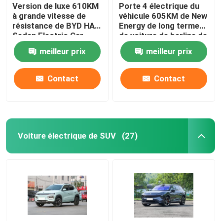
Version de luxe 610KM
Porte 4 électrique du
à grande vitesse de
véhicule 605KM de New
résistance de BYD HAN
Energy de long terme
Sedan Electric Car
de voiture de berline de
Long
HongQi EQM5
meilleur prix
meilleur prix
Contact
Contact
Voiture électrique de SUV
(27)