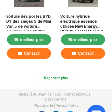
voiture des portes BYD
Voiture hybride
D1 des sièges 5 de Mini
électrique essence
Van 5 de voiture
utilisée New Energy
électrique de 418km
HUAWEI AITO M7 SUV
MPV pour des affaires
1.5T
meilleur prix
meilleur prix
Contact
Contact
Regardez plus
Aperçu
Au sujet de nous
Contactez-nous
Desktop Site
Plan du site
Privacy Policy