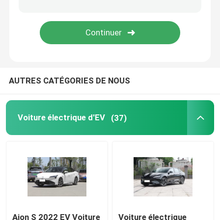
Voiture de Volkswagen EV
Voiture d'AION EV
AUTRES CATÉGORIES DE NOUS
Voitures de luxe d'EV
Tricycle électrique de cargaison
Voiture électrique d'EV
(37)
Voiture actionnée de carburant
Aion S 2022 EV Voiture
Voiture électrique