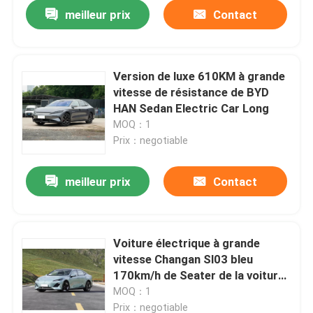
meilleur prix
Contact
Version de luxe 610KM à grande
vitesse de résistance de BYD
HAN Sedan Electric Car Long
MOQ：1
Prix：negotiable
meilleur prix
Contact
Aperçu
Voiture électrique à grande
vitesse Changan Sl03 bleu
Produits
170km/h de Seater de la voiture
électrique 5 de berline
MOQ：1
Vidéos
Prix：negotiable