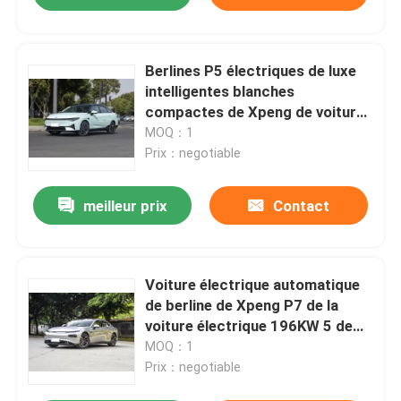
Berlines P5 électriques de luxe
intelligentes blanches
compactes de Xpeng de voiture
électrique de berline
MOQ：1
Prix：negotiable
meilleur prix
Contact
Voiture électrique automatique
de berline de Xpeng P7 de la
voiture électrique 196KW 5 de
roue de taille moyenne des
MOQ：1
sièges 4
Prix：negotiable