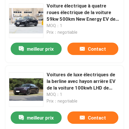
Voiture électrique à quatre
roues électrique de la voiture
59kw 500km New Energy EV de
berline d'Aion S
MOQ：1
Prix：negotiable
meilleur prix
Contact
Voitures de luxe électriques de
la berline avec hayon arrière EV
de la voiture 100kwh LHD de
berline de ZEEKR 001
MOQ：1
Prix：negotiable
meilleur prix
Contact