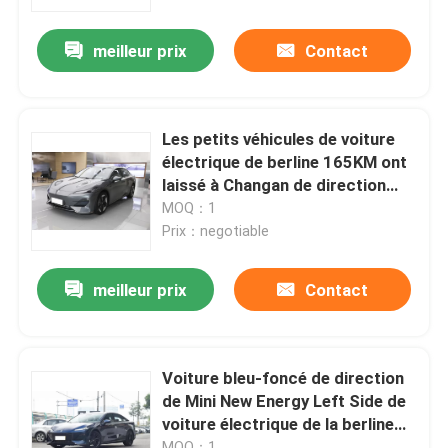
meilleur prix
Contact
A propos de nous
Visite d'usine
Les petits véhicules de voiture
électrique de berline 165KM ont
Contrôle de la qualité
laissé à Changan de direction
SL03 bleu-foncé
MOQ：1
Prix：negotiable
Contact
meilleur prix
Contact
nouvelles
Tous les cas
Voiture bleu-foncé de direction
de Mini New Energy Left Side de
voiture électrique de la berline
Demande de soumission
SL03 de Changan
MOQ：1