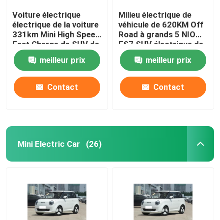
Voiture électrique
Milieu électrique de
électrique de la voiture
véhicule de 620KM Off
331km Mini High Speed
Road à grands 5 NIO
Fast Charge de SUV de
ES7 SUV électrique de
boîte nanoe de
portes
meilleur prix
meilleur prix
DongFeng
Contact
Contact
Mini Electric Car
(26)