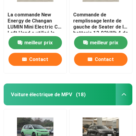
La commande New
Commande de
Energy de Changan
remplissage lente de
LUMIN Mini Electric Car
gauche de Seater de la
Left Hand a utilisé la
batterie 12.92kWh 4 de
voiture 155KM d'EV
Changan Lumin EV
meilleur prix
meilleur prix
Contact
Contact
Voiture électrique de MPV
(18)