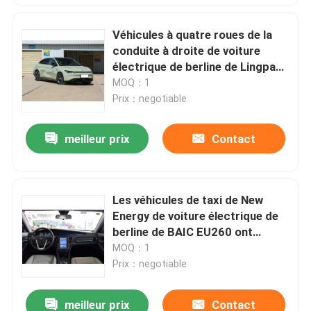
Véhicules à quatre roues de la
conduite à droite de voiture
électrique de berline de Lingpao
C01 pour l'adulte
MOQ：1
Prix：negotiable
meilleur prix
Contact
Les véhicules de taxi de New
Energy de voiture électrique de
berline de BAIC EU260 ont
employé SUV à quatre roues
MOQ：1
Prix：negotiable
meilleur prix
Contact