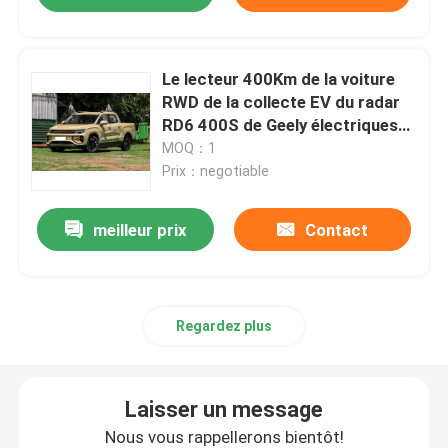
Le lecteur 400Km de la voiture
RWD de la collecte EV du radar
RD6 400S de Geely électriques
prennent le camion
MOQ：1
Prix：negotiable
meilleur prix
Contact
Regardez plus
Laisser un message
Nous vous rappellerons bientôt!