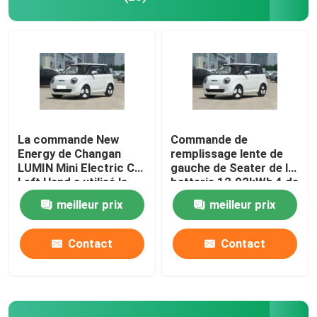
La commande New
Commande de
Energy de Changan
remplissage lente de
LUMIN Mini Electric Car
gauche de Seater de la
Left Hand a utilisé la
batterie 12.92kWh 4 de
voiture 155KM d'EV
Changan Lumin EV
meilleur prix
meilleur prix
Contact
Contact