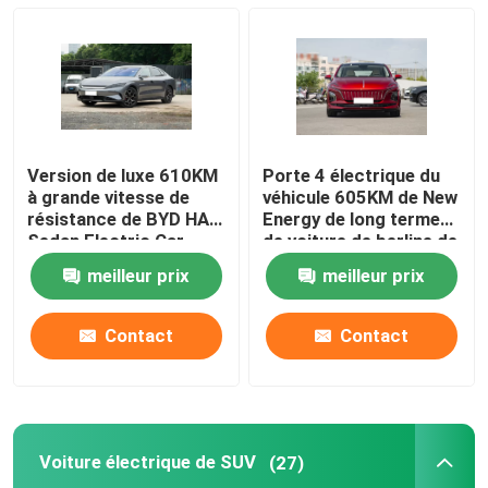
Voiture électrique d'EV
Voiture électrique de berline
Version de luxe 610KM
Porte 4 électrique du
Voiture électrique de SUV
à grande vitesse de
véhicule 605KM de New
résistance de BYD HAN
Energy de long terme
Sedan Electric Car
de voiture de berline de
Long
HongQi EQM5
Mini Electric Car
meilleur prix
meilleur prix
Voiture électrique de MPV
Contact
Contact
Voiture de la collecte EV
Voiture électrique de SUV
(27)
Véhicules de BYD New Energy