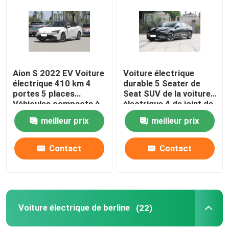
A propos de nous
Visite d'usine
Aion S 2022 EV Voiture
Voiture électrique
électrique 410 km 4
durable 5 Seater de
portes 5 places
Seat SUV de la voiture
Contrôle de la qualité
Véhicules compacts à
électrique 4 de joint de
énergie nouvelle
550KM BYD
meilleur prix
meilleur prix
Contact
Contact
Contact
nouvelles
Tous les cas
Voiture électrique de berline
(22)
Demande de soumission