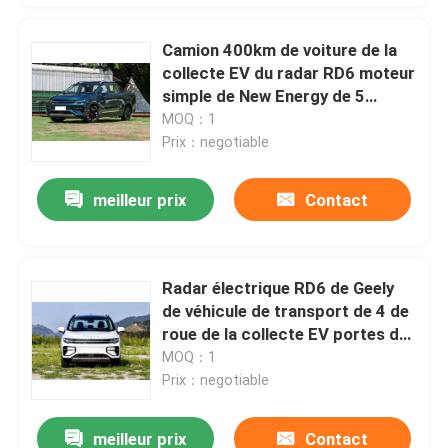
Camion 400km de voiture de la
collecte EV du radar RD6 moteur
simple de New Energy de 5
sièges
MOQ：1
Prix：negotiable
meilleur prix
Contact
Radar électrique RD6 de Geely
de véhicule de transport de 4 de
roue de la collecte EV portes de
la voiture 4 185 km/h
MOQ：1
Prix：negotiable
meilleur prix
Contact