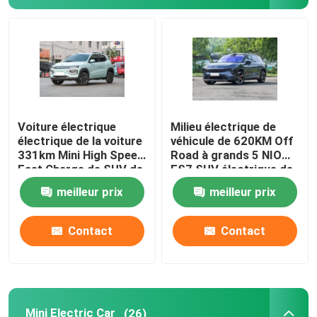
Voiture de Volkswagen EV
Voiture d'AION EV
Voitures de luxe d'EV
Voiture électrique
Milieu électrique de
électrique de la voiture
véhicule de 620KM Off
331km Mini High Speed
Road à grands 5 NIO
Tricycle électrique de cargaison
Fast Charge de SUV de
ES7 SUV électrique de
boîte nanoe de
portes
meilleur prix
meilleur prix
DongFeng
Voiture actionnée de carburant
Contact
Contact
Mini Electric Car
(26)