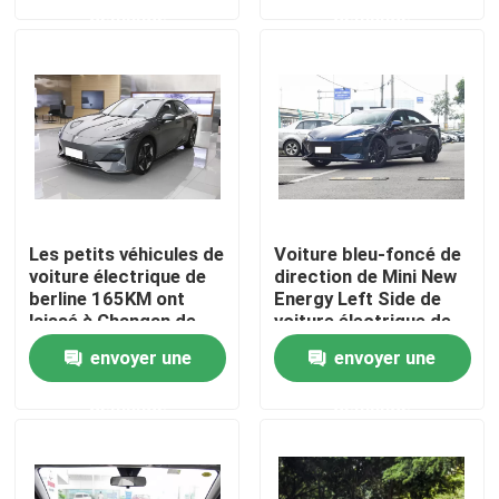
demande
demande
A propos de nous
Visite d'usine
Contrôle de la qualité
Les petits véhicules de
Voiture bleu-foncé de
Contact
voiture électrique de
direction de Mini New
berline 165KM ont
Energy Left Side de
laissé à Changan de
voiture électrique de
direction SL03 bleu-
la berline SL03 de
nouvelles
envoyer une
envoyer une
foncé
Changan
demande
demande
Tous les cas
Demande de soumission