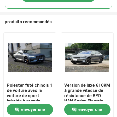
produits recommandés
Aperçu
Polestar futé chinois 1
Version de luxe 610KM
de voiture avec la
à grande vitesse de
voiture de sport
résistance de BYD
Produits
hybride à grande
HAN Sedan Electric
vitesse de véhicule
Car Long
envoyer une
envoyer une
électrique d'énergie
Vidéos