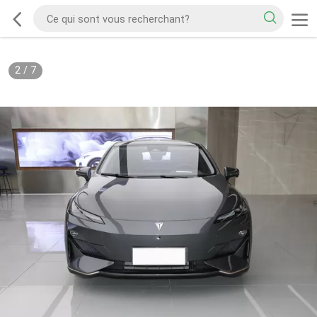
2
/
7