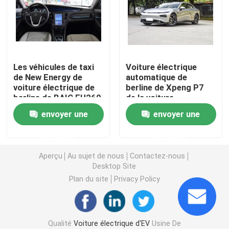
Voiture électrique d'EV
Voiture électrique de berline
Les véhicules de taxi
Voiture électrique
de New Energy de
automatique de
voiture électrique de
berline de Xpeng P7
Voiture électrique de SUV
berline de BAIC EU260
de la voiture
ont employé SUV à
électrique 196KW 5 de
envoyer une
envoyer une
quatre roues
roue de taille moyenne
Mini Electric Car
des sièges 4
demande
demande
Voiture électrique de MPV
Aperçu
Au sujet de nous
Contactez-nous
Desktop Site
Plan du site
Privacy Policy
Voiture de la collecte EV
Véhicules de BYD New Energy
Qualité
Voiture électrique d'EV
Usine De