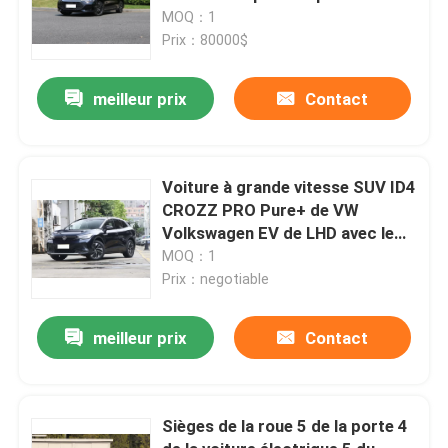
Quickback
MOQ：1
Prix：80000$
meilleur prix
Contact
Voiture à grande vitesse SUV ID4
CROZZ PRO Pure+ de VW
Volkswagen EV de LHD avec le
toit ouvrant
MOQ：1
Prix：negotiable
meilleur prix
Contact
Sièges de la roue 5 de la porte 4