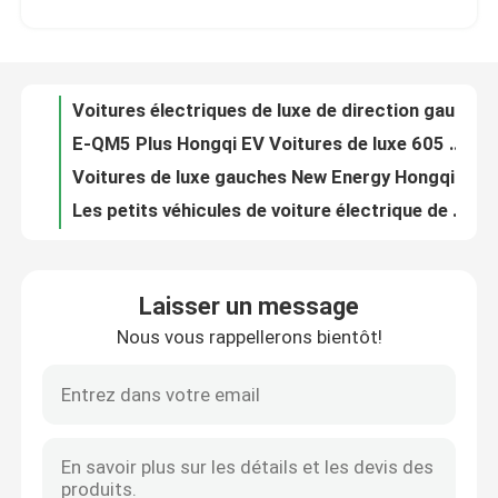
E-QM5 Plus Hongqi EV Voitures de luxe 605 km New Energy Voiture à volant à gauche
Voitures de luxe gauches New Energy Hongqi E-QM5 431km SUV à grande vitesse de la direction EV
A propos de nous
Les petits véhicules de voiture électrique de berline 165KM ont laissé à Changan de direction SL03 bleu-foncé
Voiture bleu-foncé de direction de Mini New Energy Left Side de voiture électrique de la berline SL03 de Changan
Visite d'usine
Les petites SUV voitures électriques Changan SL03 bleu-foncé EV de New Energy ont employé la commande de main gauche
Portes bleu-foncé de la voiture électrique 5 de Changan SL03 New Energy de mini EV de main gauche voiture d'entraînement
Contrôle de la qualité
La porte SL03 bleu-foncé de Mini Electric Car 5 d'adulte de Changan a employé le lecteur 635KM de main gauche
La commande New Energy de Changan LUMIN Mini Electric Car Left Hand a utilisé la voiture 155KM d'EV
Contact
Changan LUMIN a employé la petite commande de main gauche de voitures des véhicules électriques 210KM EV
Laisser un message
Petite Suv EV commande Changan LUMIN Mini Hatchback Electric de main gauche de 301KM
Nous vous rappellerons bientôt!
nouvelles
Commande à grande vitesse de main gauche de voiture électrique de Xpeng G9 702km SUV avec l'airbag d'ABS
Version de luxe 610KM à grande vitesse de résistance de BYD HAN Sedan Electric Car Long
Voiture électrique à quatre roues électrique de la voiture 59kw 500km New Energy EV de berline d'Aion S
Tous les cas
Véhicules à quatre roues de la conduite à droite de voiture électrique de berline de Lingpao C01 pour l'adulte
Voiture mobile électrique Neta S 715 km à gauche direction arrière grande version 185 km/h
Demande de soumission