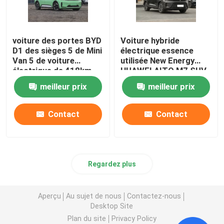
voiture des portes BYD
Voiture hybride
D1 des sièges 5 de Mini
électrique essence
Van 5 de voiture
utilisée New Energy
électrique de 418km
HUAWEI AITO M7 SUV
MPV pour des affaires
1.5T
meilleur prix
meilleur prix
Contact
Contact
Regardez plus
Aperçu
Au sujet de nous
Contactez-nous
Desktop Site
Plan du site
Privacy Policy