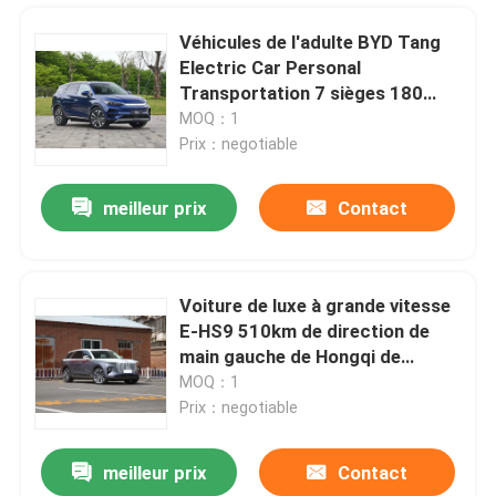
Véhicules de l'adulte BYD Tang
Electric Car Personal
Transportation 7 sièges 180
km/h
MOQ：1
Prix：negotiable
meilleur prix
Contact
Voiture de luxe à grande vitesse
E-HS9 510km de direction de
Aperçu
main gauche de Hongqi de
voitures électriques
MOQ：1
Prix：negotiable
Produits
meilleur prix
Contact
Voitures électriques de luxe de direction gauches du contrat EV de SUV Hongqi E-HS9 660km New Energy
Vidéos