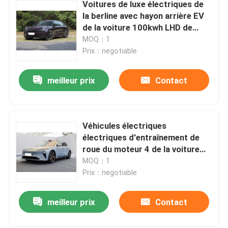
Voitures de luxe électriques de
la berline avec hayon arrière EV
de la voiture 100kwh LHD de
berline de ZEEKR 001
MOQ：1
Prix：negotiable
meilleur prix
Contact
Véhicules électriques
électriques d'entraînement de
roue du moteur 4 de la voiture
710KW 100kwh de NIO ET5 EV
MOQ：1
doubles
Prix：negotiable
meilleur prix
Contact