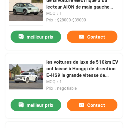
de la voiture électrique 5 du
lecteur AION de main gauche
Aion V plus l'automobile
MOQ：1
Prix：$28000-$39000
meilleur prix
Contact
les voitures de luxe de 510km EV
ont laissé à Hongqi de direction
E-HS9 la grande vitesse de
voiture électrique
MOQ：1
Prix：negotiable
meilleur prix
Contact