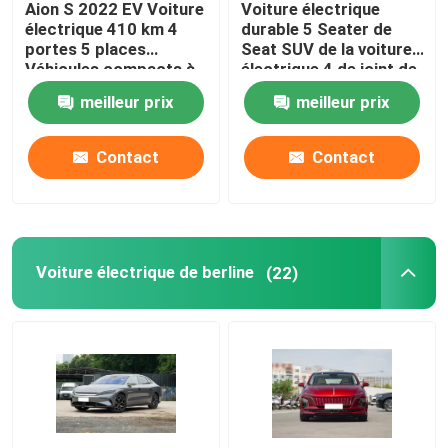
Aion S 2022 EV Voiture
Voiture électrique
électrique 410 km 4
durable 5 Seater de
Voiture de Volkswagen EV
portes 5 places
Seat SUV de la voiture
Véhicules compacts à
électrique 4 de joint de
énergie nouvelle
550KM BYD
meilleur prix
meilleur prix
Voiture d'AION EV
Contact
Contact
Voitures de luxe d'EV
Tricycle électrique de cargaison
Voiture électrique de berline
(22)
Voiture actionnée de carburant