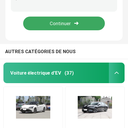
sièges du chat 5 de ballet d'Ora de Grande Muraille de 500km Mini High Speed Electric Cars
Bonnes Cat Morandi Off Road Electric berlines de haute performance de la voiture 501km d'Ora
Voiture électrique d'EV
La voiture électrique à grande vitesse EV de 600KM a employé le chat de foudre de GreatWall Ora de la version 4WD
Voiture électrique moteur de luxe à quatre roues électrique de la voiture 710KW 100kwh de NIO ET5 de double
Voiture électrique de berline
Voiture électrique de SUV
AUTRES CATÉGORIES DE NOUS
Mini Electric Car
Voiture électrique d'EV
(37)
Voiture électrique de MPV
Voiture de la collecte EV
Véhicules de BYD New Energy