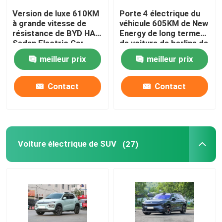
Version de luxe 610KM
Porte 4 électrique du
à grande vitesse de
véhicule 605KM de New
résistance de BYD HAN
Energy de long terme
Sedan Electric Car
de voiture de berline de
Long
HongQi EQM5
meilleur prix
meilleur prix
Contact
Contact
Voiture électrique de SUV
(27)