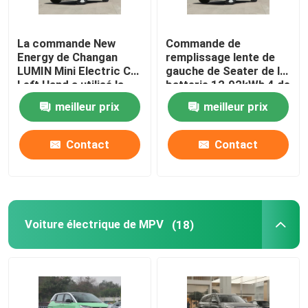
La commande New
Commande de
Energy de Changan
remplissage lente de
LUMIN Mini Electric Car
gauche de Seater de la
Left Hand a utilisé la
batterie 12.92kWh 4 de
voiture 155KM d'EV
Changan Lumin EV
meilleur prix
meilleur prix
Contact
Contact
Voiture électrique de MPV
(18)