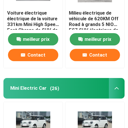
Voiture électrique
Milieu électrique de
électrique de la voiture
véhicule de 620KM Off
331km Mini High Speed
Road à grands 5 NIO
Fast Charge de SUV de
ES7 SUV électrique de
boîte nanoe de
portes
meilleur prix
meilleur prix
DongFeng
Contact
Contact
Mini Electric Car
(26)