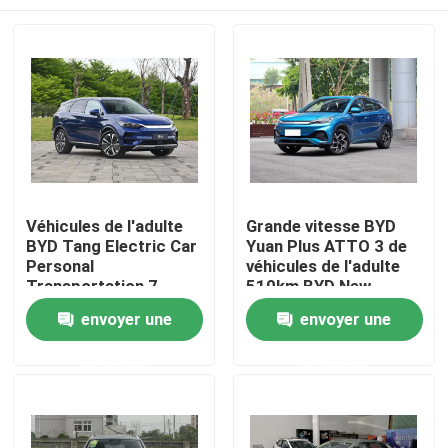
Véhicules de l'adulte
Grande vitesse BYD
BYD Tang Electric Car
Yuan Plus ATTO 3 de
Personal
véhicules de l'adulte
Transportation 7
510km BYD New
sièges 180 km/h
Energy voiture
Aperçu
envoyer une
envoyer une
électrique de 4 roues
demande
demande
Produits
Vidéos