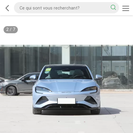
2
/
7