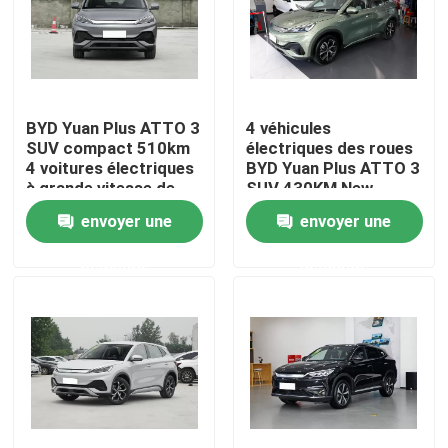
A propos de nous
Visite d'usine
BYD Yuan Plus ATTO 3
4 véhicules
SUV compact 510km
électriques des roues
4 voitures électriques
BYD Yuan Plus ATTO 3
Contrôle de la qualité
à grande vitesse de
SUV 430KM New
porte de sièges de la
Energy pour des
envoyer une
envoyer une
roue 5 5
adultes
Contact
demande
demande
nouvelles
Tous les cas
Demande de soumission