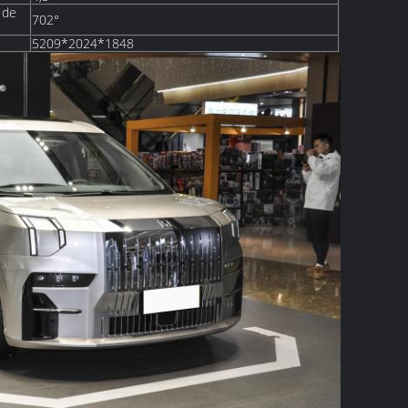
 de
702°
5209*2024*1848