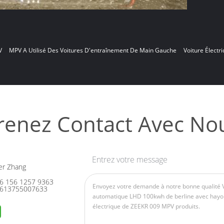
V
MPV A Utilisé Des Voitures D'entraînement De Main Gauche
Voiture Élect
renez Contact Avec No
Entrez votre message
er Zhang
6 156 1257 9363
613755007633