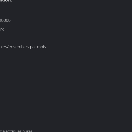
20000
rk
les/ensembles par mois
x électriques pures