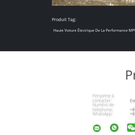
Produit Tag:
Haute Voiture Électrique De La Performance MP
P
Personne à
contacter:
Ev
Numéro de
téléphone:
+8
WhatsApp:
+8