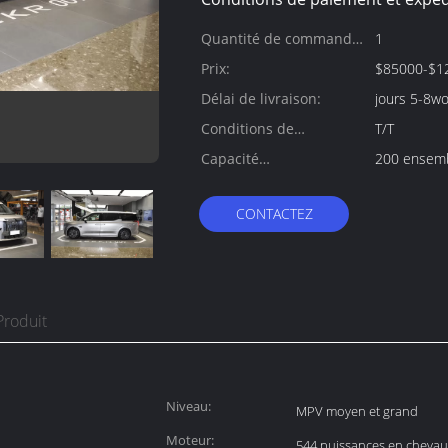
Quantité de commande
1
min:
Prix:
$85000-$1
Délai de livraison:
jours 5-8wo
Conditions de
T/T
paiement:
Capacité
200 ensemb
d'approvisionnement:
CONTACTEZ
Produit
Niveau:
MPV moyen et grand
Moteur:
544 puissances en chevau