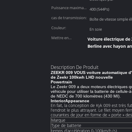
Puissance maximale
400 (544Ps)
(kW):
cas de transmission:
Boîte de vitesse simple é
Couleur:
En soie
Mettre en
Voiture électrique d
évidence:
Berline avec hayon ar
Description De Produit
ZEEKR 009 VOUS voiture automatique d'Ev
de Zeekr 100kwh LHD nouvelle
Powertrain
Le Zeekr 009 a deux moteurs électriques qu
véhicule pour utiliser la batterie de cell
de NEDC de 700 kilomètres (430 MI).
InteriorAppearance
En fait, la conception de Kyk 009 est très fu
l'endroit le plus attrayant. Le filet moyen
courantes de jour en forme de « porte » des 
Marque
Type de batterie
temps d'accélération 0-100km/h (s)