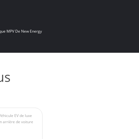
rique MPV De New Energy
us