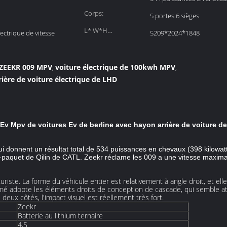
Corps:
5 portes 6 sièges
L* W*H
lectrique de vitesse
5209*2024*1848
(millimètres):
e ZEEKR 009 MPV
voiture électrique de 100kwh MPV
,
,
rière de voiture électrique de LHD
 Mpv de voitures Ev de berline avec hayon arrière de voiture de 
i donnent un résultat total de 534 puissances en chevaux (398 kilowatt
ule-à-paquet de Qilin de CATL. Zeekr réclame les 009 a une vitesse max
turiste. La forme du véhicule entier est relativement à angle droit, et ell
 fermé adopte les éléments droits de conception de cascade, qui semble a
deux côtés, l'impact visuel est réellement très fort.
Zeekr
Batterie au lithium ternaire
4,5