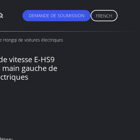
ct
DEMANDE DE SOUMISSION
FRENCH
e Hongqi de voitures électriques
de vitesse E-HS9
e main gauche de
ctriques
ition: