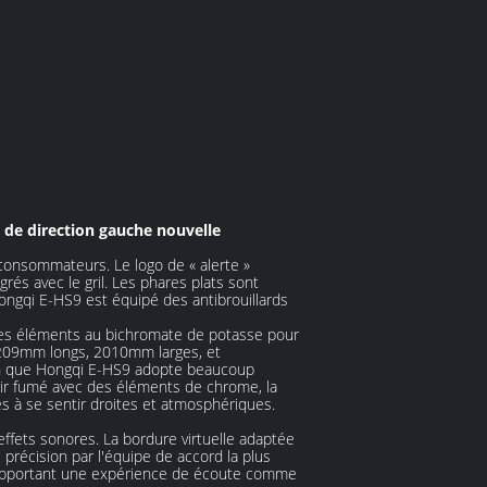
 de direction gauche nouvelle
onsommateurs. Le logo de « alerte »
rés avec le gril. Les phares plats sont
ongqi E-HS9 est équipé des antibrouillards
 des éléments au bichromate de potasse pour
t 5209mm longs, 2010mm larges, et
n que Hongqi E-HS9 adopte beaucoup
oir fumé avec des éléments de chrome, la
es à se sentir droites et atmosphériques.
ffets sonores. La bordure virtuelle adaptée
précision par l'équipe de accord la plus
t'apportant une expérience de écoute comme