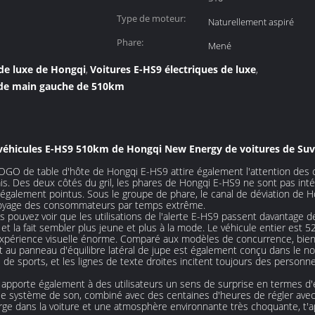
pure de NEDC
Type de moteur:
Naturellement aspiré
(kilomètres):
Phare:
Mené
 de luxe de Hongqi
Voitures E-HS9 électriques de luxe
,
,
n de main gauche de 510km
s véhicules E-HS9 510km de Hongqi New Energy de voitures de Suv
GO de table d'hôte de Hongqi E-HS9 attire également l'attention des c
ais. Des deux côtés du gril, les phares de Hongqi E-HS9 ne sont pas intég
également pointus. Sous le groupe de phare, le canal de déviation de H
u voyage des consommateurs par temps extrême.
s pouvez voir que les utilisations de l'alerte E-HS9 passent davantage
 et la fait sembler plus jeune et plus à la mode. Le véhicule entier es
périence visuelle énorme. Comparé aux modèles de concurrence, bie
t au panneau d'équilibre latéral de jupe est également conçu dans le n
de sports, et les lignes de texte droites incitent toujours des personn
 apporte également à des utilisateurs un sens de surprise en termes d'e
 le système de son, combiné avec des centaines d'heures de régler avec 
arge dans la voiture et une atmosphère environnante très choquante, 