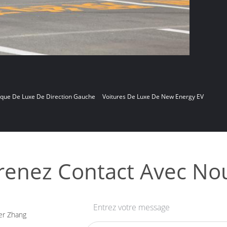
ique De Luxe De Direction Gauche
Voitures De Luxe De New Energy EV
renez Contact Avec No
Entrez votre message
er Zhang