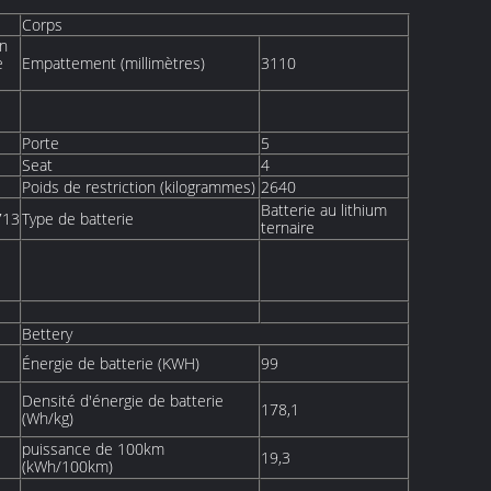
Corps
on
e
Empattement (millimètres)
3110
Porte
5
Seat
4
Poids de restriction (kilogrammes)
2640
Batterie au lithium
713
Type de batterie
ternaire
Bettery
Énergie de batterie (KWH)
99
Densité d'énergie de batterie
178,1
(Wh/kg)
puissance de 100km
19,3
(kWh/100km)