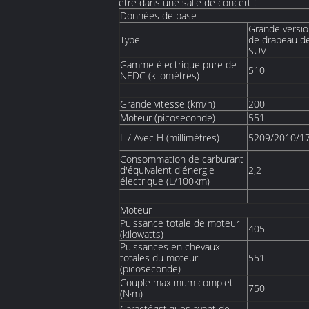
être dans une salle de concert !
Données de base
Grande versi
Type
de drapeau d
SUV
Gamme électrique pure de
510
NEDC (kilomètres)
Grande vitesse (km/h)
200
Moteur (picoseconde)
551
L / Avec H (millimètres)
5209/2010/1
Consommation de carburant
d'équivalent d'énergie
2,2
électrique (L/100km)
Moteur
Puissance totale de moteur
405
(kilowatts)
Puissances en chevaux
totales du moteur
551
(picoseconde)
Couple maximum complet
750
(N·m)
Caractéristiques avant de