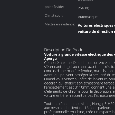
poids à vide:
2640kg
Climatiseur:
Automatique
Mettre en évidence:
Voitures électriques
voiture de directio
Description De Produit
Voiture à grande vitesse électrique de
Aperçu
Comparé aux modèles de concurrence, le LO
s'étendant du gril au capot avant est très fr
conçus d'une manière fendue, mais ils sont 
avant, qui peuvent protéger la sécurité d
Quand vous venez au côté de la voiture, vou
décorer, qui affaiblit son atmosphère féroce
l'empattement est 3110mm, donnant une ex
d'éléments de chrome pour la décoration, e
voiture entière n'accentue pas l'atmosphère 
Tout en créant le choc visuel, Hongqi E-HS9
aux besoins du client de 16 haut-parleurs -
professionnelle en Chine, crée un espace l