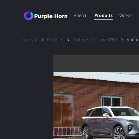
Aperçu
Produits
Vidéos
Aperçu
Produits
Voitures De Luxe D'EV
Voitur