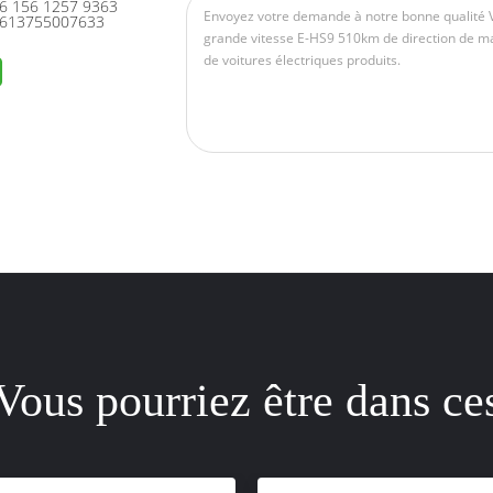
6 156 1257 9363
613755007633
Vous pourriez être dans ce