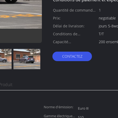
Quantité de commande
1
min:
Prix:
negotiable
Délai de livraison:
jours 5-8wo
Conditions de
T/T
paiement:
Capacité
200 ensemb
d'approvisionnement:
CONTACTEZ
Produit
Norme d'émission:
Euro III
Gamme électrique
510