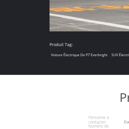
Produit Tag:
Voiture Électrique De P7 Everbright
SUV Électr
P
Personne à
contacter:
Ev
Numéro de